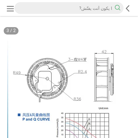
3
/
2