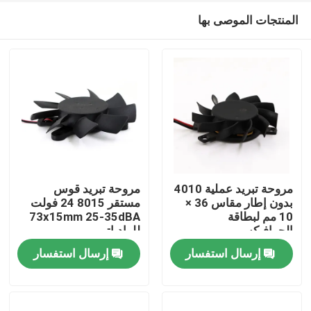
المنتجات الموصى بها
مروحة تبريد عملية 4010
مروحة تبريد قوس
بدون إطار مقاس 36 ×
مستقر 8015 24 فولت
10 مم لبطاقة
73x15mm 25-35dBA
منزل
الجرافيكس
للرادياتير
إرسال استفسار
إرسال استفسار
المنتجات
حول بنا